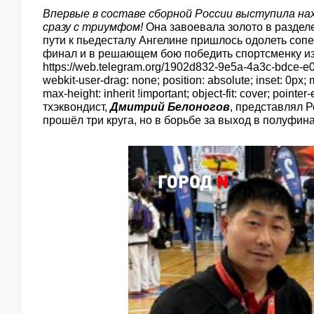
Впервые в составе сборной
России выступила
на
сразу с триумфом!
Она завоевала золото в разделе
пути к пьедесталу Ангелине пришлось одолеть соп
финал и в решающем бою победить спортсменку из
https://web.telegram.org/1902d832-9e5a-4a3c-bdce-e046
webkit-user-drag: none; position: absolute; inset: 0px; 
max-height: inherit !important; object-fit: cover; poin
тхэквондист,
Дмитрий Белоногов
, представлял Р
прошёл три круга, но в борьбе за выход в полуфин