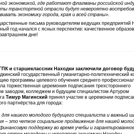
ьной экономикой, где работают флагманы российской инд
сты транспортной отрасли будут невероятно востребов
ивать экономику города, края и всей страны».
дарственные письма руководителям ведущих предприятий 
ный год начался с ясных перспектив: качественное образо
 завтрашнем дне!
ГГПК и старшеклассник Находки заключили договор буд
дкинский государственный гуманитарно-политехнический 
цию программы целевого обучения среднего профессиона
ла торжественная церемония подписания трехстороннего
ым заводом, колледжем и будущим специалистом Артуром
уга
Тимур Магинский
принял участие в церемонии подписа
ого партнёрства для города:
е для нашего молодого будущего специалиста и важный ш
ия – это четкое социальное продвижение для нашей моло
финансовую поддержку во время учебы и гарантированно
ет отток молодежи и укрепляет экономику Находки.