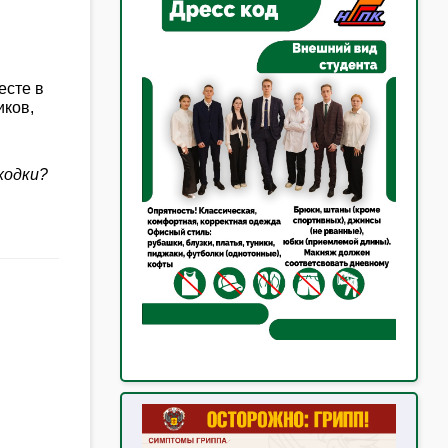
есте в
иков,
ходки?