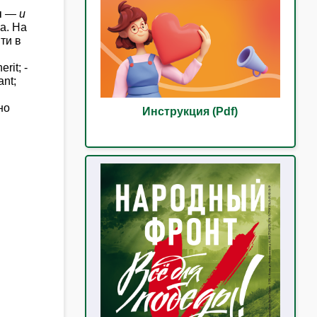
н
— и
а. На
ти в
rit; -
ant;
но
Инструкция (Pdf)