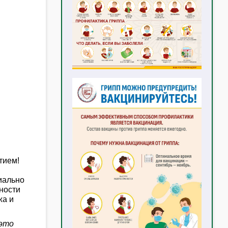
тием!
иально
ности
жа и
 это