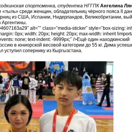
ходкинская спортсменка,
студентка НГГПК
Ангелина
Ля
 «тыль» среди женщин, обладательниц чёрного пояса II дан
ерниц из США, Испании, Нидерландов, Великобритании, вый
 Аргентины.
07163a29" alt="" class="media-sticker" style="box-sizing: inhe
margin: 0px; width: 20px; height: 20px; max-width: inherit !import
ter-events: none; text-indent: -9999px;" />Ещё один находкинский
оссию в юниорской весовой категории до 55 кг. Дима успеш
ал уступил сопернику из Кыргызстана.