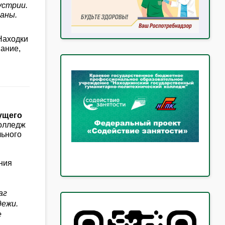
устрии.
аны.
Находки
вание,
ущего
колледж
льного
ния
аг
дежи.
е