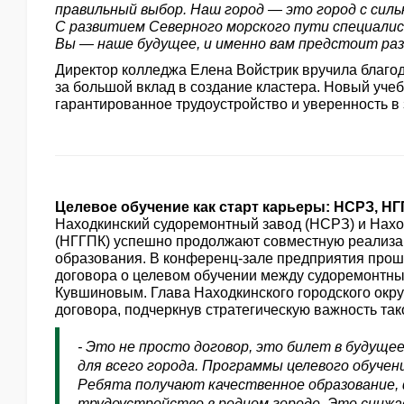
правильный выбор. Наш город — это город с сил
С развитием Северного морского пути специали
Вы — наше будущее, и именно вам предстоит разв
Директор колледжа Елена Войстрик вручила благо
за большой вклад в создание кластера. Новый учеб
гарантированное трудоустройство и уверенность в
Целевое обучение как старт карьеры: НСРЗ, Н
Находкинский судоремонтный завод (НСРЗ) и Нахо
(НГГПК) успешно продолжают совместную реализа
образования. В конференц-зале предприятия прош
договора о целевом обучении между судоремонтн
Кувшиновым. Глава Находкинского городского окр
договора, подчеркнув стратегическую важность так
- Это не просто договор, это билет в будуще
для всего города. Программы целевого обучен
Ребята получают качественное образование, 
трудоустройство в родном городе. Это снижа