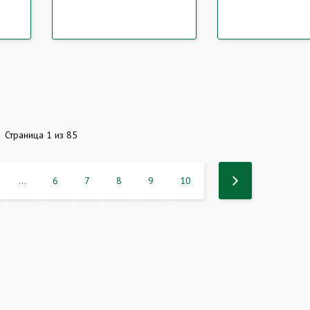
Страница 1 из 85
...
6
7
8
9
10