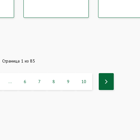
Страница 1 из 85
...
6
7
8
9
10