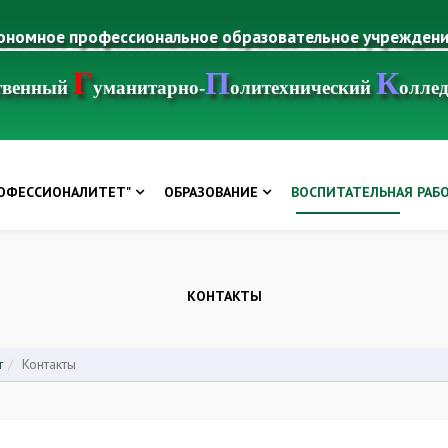
тономное профессиональное образовательное учрежден
Г
П
К
ственный
уманитарно-
олитехнический
олле
РОФЕССИОНАЛИТЕТ"
ОБРАЗОВАНИЕ
ВОСПИТАТЕЛЬНАЯ РАБ
КОНТАКТЫ
т
Контакты