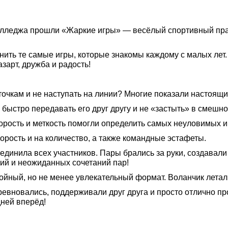
колледжа прошли «Жаркие игры» — весёлый спортивный пра
нить те самые игры, которые знакомы каждому с малых ле
зарт, дружба и радость!
точкам и не наступать на линии? Многие показали настоящи
быстро передавать его друг другу и не «застыть» в смешно
орость и меткость помогли определить самых неуловимых и
орость и на количество, а также командные эстафеты.
динила всех участников. Пары брались за руки, создавали а
ий и неожиданных сочетаний пар!
койный, но не менее увлекательный формат. Воланчик летал
ревновались, поддерживали друг друга и просто отлично п
дней вперёд!