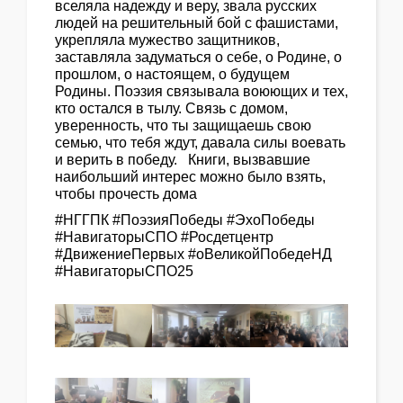
вселяла надежду и веру, звала русских
людей на решительный бой с фашистами,
укрепляла мужество защитников,
заставляла задуматься о себе, о Родине, о
прошлом, о настоящем, о будущем
Родины. Поэзия связывала воюющих и тех,
кто остался в тылу. Связь с домом,
уверенность, что ты защищаешь свою
семью, что тебя ждут, давала силы воевать
и верить в победу. Книги, вызвавшие
наибольший интерес можно было взять,
чтобы прочесть дома
#НГГПК #ПоэзияПобеды #ЭхоПобеды
#НавигаторыСПО #Росдетцентр
#ДвижениеПервых #оВеликойПобедеНД
#НавигаторыСПО25