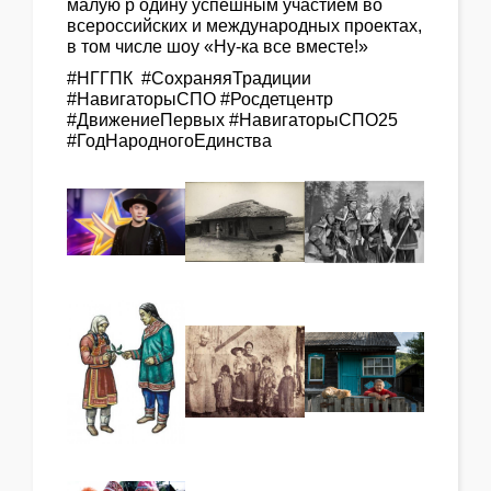
малую р одину успешным участием во
всероссийских и международных проектах,
в том числе шоу «Ну-ка все вместе!»
#НГГПК #СохраняяТрадиции
#НавигаторыСПО #Росдетцентр
#ДвижениеПервых #НавигаторыСПО25
#ГодНародногоЕдинства