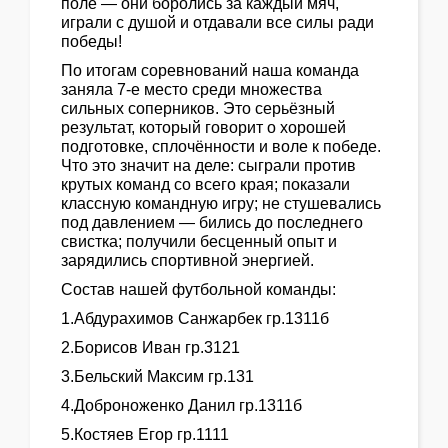
поле — они боролись за каждый мяч,
играли с душой и отдавали все силы ради
победы!
По итогам соревнований наша команда
заняла 7‑е место среди множества
сильных соперников. Это серьёзный
результат, который говорит о хорошей
подготовке, сплочённости и воле к победе.
Что это значит на деле: сыграли против
крутых команд со всего края; показали
классную командную игру; не стушевались
под давлением — бились до последнего
свистка; получили бесценный опыт и
зарядились спортивной энергией.
Состав нашей футбольной команды:
1.Абдурахимов Санжарбек гр.1311б
2.Борисов Иван гр.3121
3.Бельский Максим гр.131
4.Доброноженко Данил гр.1311б
5.Костяев Егор гр.1111