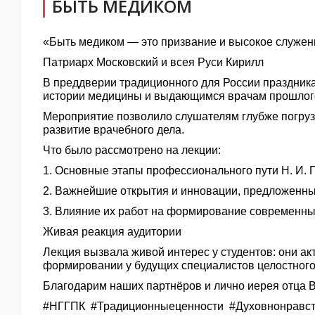
БЫТЬ МЕДИКОМ
«Быть медиком — это призвание и высокое служени
Патриарх Московский и всея Руси Кирилл
В преддверии традиционного для России праздника
истории медицины и выдающимся врачам прошлого в
Мероприятие позволило слушателям глубже погрузи
развитие врачебного дела.
Что было рассмотрено на лекции:
1. Основные этапы профессионального пути Н. И. П
2. Важнейшие открытия и инновации, предложенны
3. Влияние их работ на формирование современны
Живая реакция аудитории
Лекция вызвала живой интерес у студентов: они а
формировании у будущих специалистов целостного
Благодарим наших партнёров и лично иерея отца В
#НГГПК #Традиционныеценности #Духовнонравс