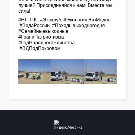
лучше? Присоединяйся к нам! Вместе мы
сила!
#НГГПК #Экоклуб #ЭкологияЭтоМодно
#ВодаРоссии #Походывыходногодня
#Семейныевыходные
#ГраниПатриотизма
#ГодНародногоЕдинства
#ВДПодПокровом