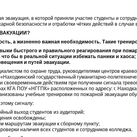
эвакуация, в которой приняли участие студенты и сотруд
рной безопасности и отработки чётких действий в случае
ЭВАКУАЦИИ?
ость, а жизненно важная необходимость. Такие тренир
авыки быстрого и правильного реагирования при пожар
 что бы в реальной ситуации избежать паники и хаоса;
вещения и путей эвакуации.
циалистом по охране труда, руководителями центров краев
«Находкинский государственный гуманитарно-политехниче
и своевременным действиям при получении сигнала тревог
рах КГА ПОУ «НГГПК» расположенных по адресу: г. Находка у
организованы учебные тренировки по пожарной эвакуации об
этому сигналу:
йный выход студентов из аудиторий;
щения освобождены;
м маршрутам эвакуации к сборному пункту;
роверки наличия всех студентов и сотрудников колледжа.