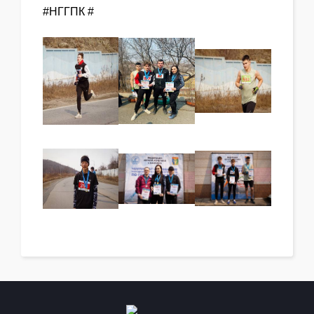
#НГГПК #