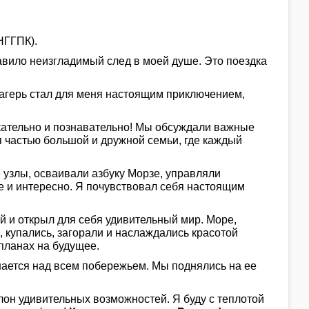
НГГПК).
авило неизгладимый след в моей душе. Это поездка
лагерь стал для меня настоящим приключением,
екательно и познавательно! Мы обсуждали важные
я частью большой и дружной семьи, где каждый
е узлы, осваивали азбуку Морзе, управляли
 и интересно. Я почувствовал себя настоящим
ей и открыл для себя удивительный мир. Море,
 купались, загорали и наслаждались красотой
 планах на будущее.
шается над всем побережьем. Мы поднялись на ее
олон удивительных возможностей. Я буду с теплотой