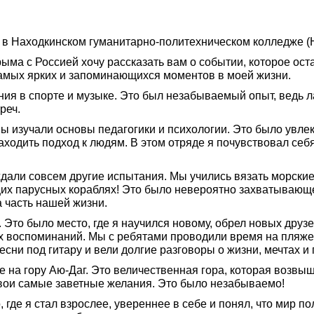
та в Находкинском гуманитарно-политехническом колледже (
ма с Россией хочу рассказать вам о событии, которое ост
 самых ярких и запоминающихся моментов в моей жизни.
ия в спорте и музыке. Это был незабываемый опыт, ведь 
реч.
 мы изучали основы педагогики и психологии. Это было увл
аходить подход к людям. В этом отряде я почувствовал себ
 ждали совсем другие испытания. Мы учились вязать морски
их парусных кораблях! Это было невероятно захватывающе
а часть нашей жизни.
. Это было место, где я научился новому, обрел новых друз
их воспоминаний. Мы с ребятами проводили время на пляже,
есни под гитару и вели долгие разговоры о жизни, мечтах и
 на гору Аю-Даг. Это величественная гора, которая возвы
свои самые заветные желания. Это было незабываемо!
 где я стал взрослее, увереннее в себе и понял, что мир п