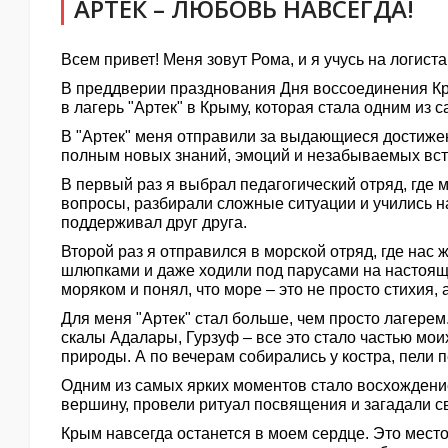
АРТЕК – ЛЮБОВЬ НАВСЕГДА!
Всем привет! Меня зовут Рома, и я учусь на логис
В преддверии празднования Дня воссоединения Кры
в лагерь "Артек" в Крыму, которая стала одним из
В "Артек" меня отправили за выдающиеся достижен
полным новых знаний, эмоций и незабываемых вст
В первый раз я выбрал педагогический отряд, где
вопросы, разбирали сложные ситуации и учились н
поддерживал друг друга.
Второй раз я отправился в морской отряд, где нас
шлюпками и даже ходили под парусами на настоящ
моряком и понял, что море – это не просто стихия, 
Для меня "Артек" стал больше, чем просто лагерем
скалы Адалары, Гурзуф – все это стало частью мо
природы. А по вечерам собирались у костра, пели п
Одним из самых ярких моментов стало восхождение
вершину, провели ритуал посвящения и загадали 
Крым навсегда останется в моем сердце. Это место,