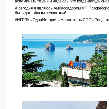
вспоминать те дни и надеюсь, что когда-нибудь сн
А сегодня я являюсь Амбассадором ФП Профессиона
быть достойным человеком!
#НГГПК #ОднаИстория #НавигаторыСПО #Росдет