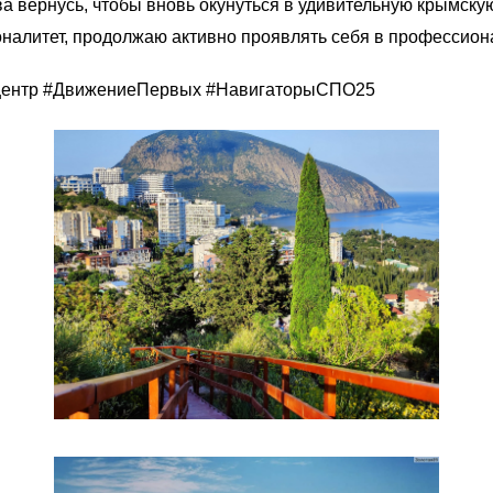
ова вернусь, чтобы вновь окунуться в удивительную крымск
литет, продолжаю активно проявлять себя в профессионал
центр #ДвижениеПервых #НавигаторыСПО25