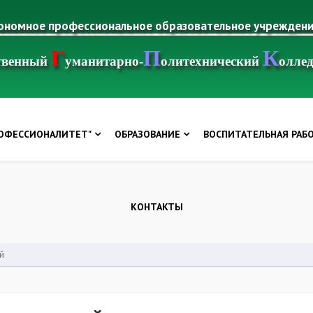
тономное профессиональное образовательное учрежден
Г
П
К
ственный
уманитарно-
олитехнический
олле
РОФЕССИОНАЛИТЕТ"
ОБРАЗОВАНИЕ
ВОСПИТАТЕЛЬНАЯ РАБ
КОНТАКТЫ
й