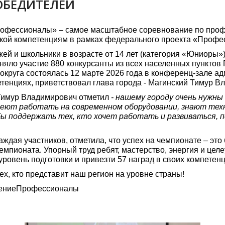
ОБЕДИТЕЛЕЙ
офессионалы» – самое масштабное соревнование по профе
ой компетенциям в рамках федерального проекта «Профес
й и школьники в возрасте от 14 лет (категория «Юниоры»),
няло участие 880 конкурсанты из всех населенных пункто
 округа состоялась 12 марте 2026 года в конференц-зале а
тенциях, приветствовал глава города - Магинский Тимур В
Тимур Владимирович отметил
- нашему городу очень нужны 
еют работать на современном оборудовании, знают техн
бы поддержать тех, кто хочет работать и развиваться,
ждая участников, отметила, что успех на чемпионате – эт
емпионата. Упорный труд ребят, мастерство, энергия и це
овень подготовки и привезти 57 наград в своих компетенц
х, кто представит наш регион на уровне страны!
жениеПрофессионалы