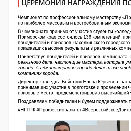
ЦЕРЕМОНИЯ НАГРАЖДЕНИЯ П
Чемпионат по профессиональному мастерству «Пр
по наиболее массовым и востребованным экономик
В чемпионате принимают участие студенты колледже
Приморском крае состоялось 136 компетенций, при
победителей и призеров Находкинского городского
показавших высокие результаты в различных компе
Приветствуя победителей и призеров чемпионата 
реального дела, настоящие мастера, которые ум
города. А администрация города делает все что
компаниях города.
Директор колледжа Войстрик Елена Юрьевна, награ
принимавших участие в подготовке и проведении ч
призовые места, продемонстрировав высочайший ур
Поздравляем победителей и будем поддерживать те
#НГГПК #Профессионалитет #ВсероссийскоеДви