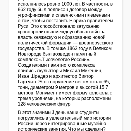
исполнилось ровно 1000 лет. В частности, в
862 году был подписан договор между
угро-финскими и славянскими племенами
о том, чтобы поставить Рюрика правителем
Руси. Это способствовало затуханию
кровопролитных междоусобных войн за
власть княжескую и образованию новой
политической формации — древнерусского
государства. В том же 1862 году в Великом
Новгороде был возведен памятный
комплекс «Тысячелетие России».
Создателями памятного комплекса
явились скульпторы Михаил Микешин,
Иван Шредер и архитектор Виктор
Гартман. Это сооружение весом около 65,
тонн, диаметром 9 метров и высотой 15,7
метров. Монумент имеет форму колокола с
тремя уровнями, на которых расположены
128 человеческих фигур.
В этот значимый день наши студенты
погрузились в увлекательный мир истории
России через интегрированные музейно-
исторические занятия. Что мы сделали?